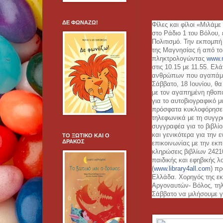
ΔΕ ΦΩΝΑΖΩ!
Φίλες και φίλοι «Μιλάμε
στο Ράδιο 1 του Βόλου, 
Πολιτισμό. Την εκπομπή
της Μαγνησίας ή από το
πληκτρολογώντας
www.
στις 10.15 με 11.55. Ελ
ανθρώπων που αγαπάμε τ
Σάββατο, 18 Ιουνίου, θα
με τον αγαπημένη ηθοπο
για το αυτοβιογραφικό 
πρόσφατα κυκλοφόρησε α
τηλεφωνικά με τη συγγρ
συγγραφέα για το βιβλί
και γενικότερα για την 
ΤΟ ΞΩΤΙΚΟ ΚΑΙ Ο
ΔΡΑΚΟΣ
επικοινωνίας με την εκπ
κληρώσεις βιβλίων 2421
παιδικής και εφηβικής λο
(
www.library4all.com
) πρ
Ελλάδα. Χορηγός της εκ
Αργοναυτών- Βόλος, τηλ
Σάββατο να μιλήσουμε γι