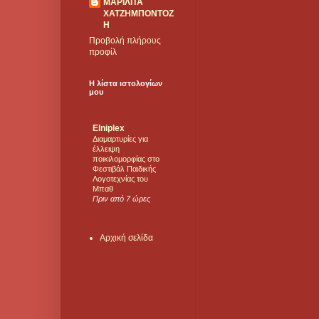
ΜΑΡΙΛΙΤΑ
ΧΑΤΖΗΜΠΟΝΤΟΖ
Η
Προβολή πλήρους
προφίλ
Η λίστα ιστολογίων
μου
Elniplex
Διαμαρτυρίες για
έλλειψη
ποικιλομορφίας στο
Φεστιβάλ Παιδικής
Λογοτεχνίας του
Μπαθ
Πριν από 7 ώρες
Αρχική σελίδα