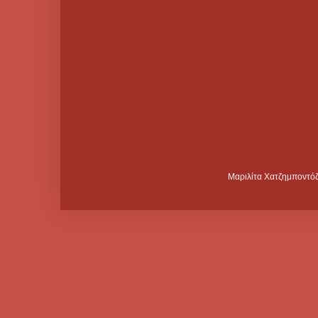
Μαριλίτα Χατζημποντόζ