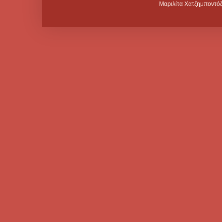
Μαριλίτα Χατζημποντόζ