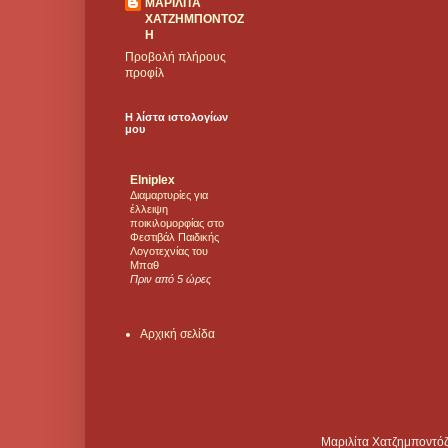
ΜΑΡΙΛΙΤΑ
ΧΑΤΖΗΜΠΟΝΤΟΖ
Η
Προβολή πλήρους
προφίλ
Η λίστα ιστολογίων
μου
Elniplex
Διαμαρτυρίες για
έλλειψη
ποικιλομορφίας στο
Φεστιβάλ Παιδικής
Λογοτεχνίας του
Μπαθ
Πριν από 5 ώρες
Αρχική σελίδα
Μαριλίτα Χατζημποντόζ