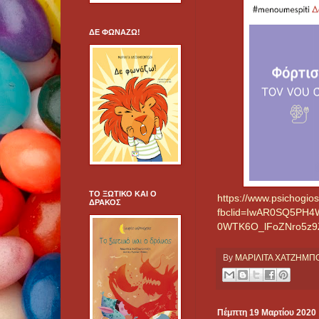
ΔΕ ΦΩΝΑΖΩ!
ΤΟ ΞΩΤΙΚΟ ΚΑΙ Ο
https://www.psichogios
ΔΡΑΚΟΣ
fbclid=IwAR0SQ5PH4
0WTK6O_lFoZNro5z9
By
ΜΑΡΙΛΙΤΑ ΧΑΤΖΗΜ
Πέμπτη 19 Μαρτίου 2020