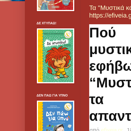
Τα "Μυστικά κ
https://efiveia.g
ΔΕ ΧΤΥΠΑΩ!
Πού 
μυσ
εφήβ
“Μυσ
τα 
ΔΕΝ ΠΑΩ ΓΙΑ ΥΠΝΟ
απαν
από
efiveia.gr
1