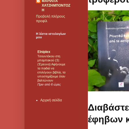
ΜΑΡΙΛΙΤΑ
ΧΑΤΖΗΜΠΟΝΤΟΖ
Η
Προβολή πλήρους
προφίλ
Η λίστα ιστολογίων
μου
Elniplex
Τσουντόκου στη
μπαμπακού (3):
(Έρευνα) Αφήνουμε
τα παιδιά να
επιλέγουν βιβλία, τα
υποστηρίζουμε όταν
βαλτώνουν
Πριν από 6 ώρες
Αρχική σελίδα
Διαβάστ
έφηβων κ