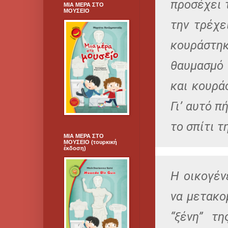
προσέχει 
ΜΙΑ ΜΕΡΑ ΣΤΟ
ΜΟΥΣΕΙΟ
την τρέχε
κουράστηκ
θαυμασμό 
και κουρά
Γι’ αυτό 
το σπίτι τ
ΜΙΑ ΜΕΡΑ ΣΤΟ
ΜΟΥΣΕΙΟ (τουρκική
έκδοση)
Η οικογέν
να μετακο
“ξένη” τ