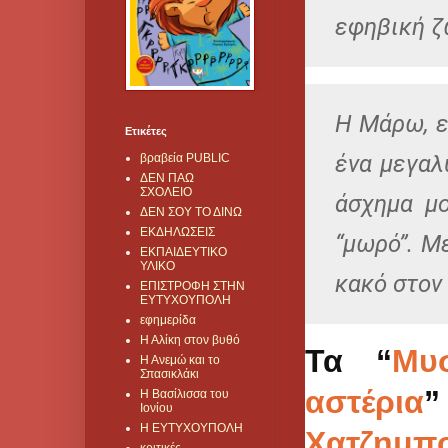
εφηβική ζ
Η Μάρω, ε
Ετικέτες
ένα μεγαλ
βραβεία PUBLIC
ΔΕΝ ΠΑΩ
ΣΧΟΛΕΙΟ
άσχημα μο
ΔΕΝ ΣΟΥ ΤΟ ΔΙΝΩ
ΕΚΔΗΛΩΣΕΙΣ
“μωρό”. Μ
ΕΚΠΑΙΔΕΥΤΙΚΟ
ΥΛΙΚΟ
κακό στον
ΕΠΙΣΤΡΟΦΗ ΣΤΗΝ
ΕΥΤΥΧΟΥΠΟΛΗ
εφημερίδα
Η Αλίκη στον βυθό
Τα “
Μυ
Η Ανεμώ και το
Σπασικλάκι
αστέρια
Η Βασίλισσα του
Ιονίου
Η ΕΥΤΥΧΟΥΠΟΛΗ
Χατζημπ