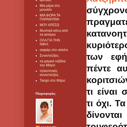
κριτικές
Μια μέρα στο
σύγχρονο
μουσείο
ΜΙΑ ΦΟΡΑ ΤΑ
πραγματ
ΠΑΡΑΜΥΘΙΑ
ΜΟΥ ΑΡΕΣΩ
καταν
Μυστικά κάτω από
τα αστέρια
ΟΛΑ ΓΙΑ ΤΗΝ
κυριότε
ΝΙΚΗ;
σαφάρι στο σαλόνι
των εφή
Συνεντεύξεις.
τα μαγικά ταξίδια
πέντε αυ
του Μάγιο
τηλεοπτικές
συνεντεύξεις
κοριτσιώ
Tango στο Φάρο
τι είναι
Πληροφορίες
τι όχι. 
δίνοντ
τρυφερότ