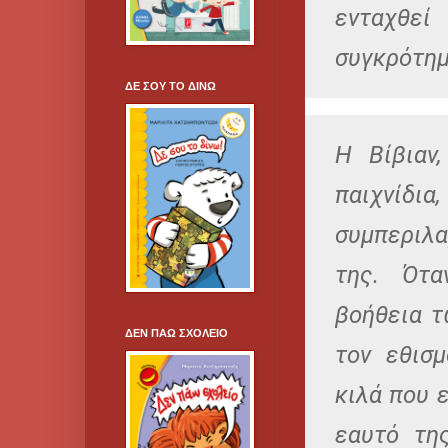
ενταχθε
συγκρότημ
ΔΕ ΣΟΥ ΤΟ ΔΙΝΩ
Η Βίβιαν
παιχνίδια
συμπεριλ
της. Ότα
βοήθεια τ
ΔΕΝ ΠΑΩ ΣΧΟΛΕΙΟ
τον εθισ
κιλά που 
εαυτό τη