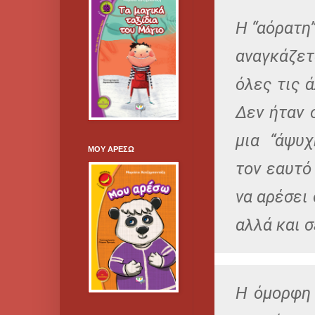
Η “αόρατη”
αναγκάζετ
όλες τις 
Δεν ήταν 
μια “άψυ
ΜΟΥ ΑΡΕΣΩ
τον εαυτό
να αρέσει
αλλά και σ
Η όμορφη 