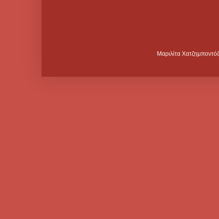
Μαριλίτα Χατζημποντόζ