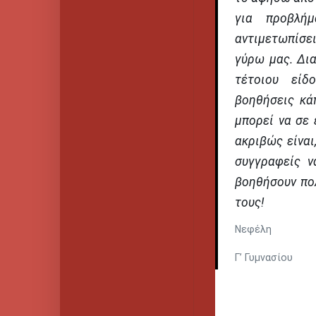
για προβλή
αντιμετωπίσε
γύρω μας. Δι
τέτοιου εί
βοηθήσεις κάπ
μπορεί να σε
ακριβώς είναι
συγγραφείς ν
βοηθήσουν πο
τους!
Νεφέλη
Γ’ Γυμνασίου