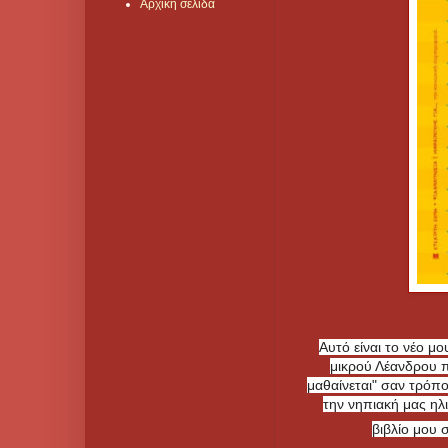
Αρχική σελίδα
Αυτό είναι το νέο μο
μικρού Λέανδρου πο
μαθαίνεται" σαν τρόπ
την νηπιακή μας ηλι
βιβλίο μου 