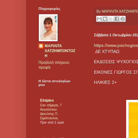
Πληροφορίες
By
ΜΑΡΙΛΙΤΑ ΧΑΤΖΗΜ
Σάββατο 1 Οκτωβρίου 20
https://www.psichogios
ΜΑΡΙΛΙΤΑ
ΧΑΤΖΗΜΠΟΝΤΟΖ
ΔΕ ΧΤΥΠΑΩ
Η
ΕΚΔΟΣΕΙΣ ΨΥΧΟΓΙΟ
Προβολή πλήρους
προφίλ
ΕΙΚΟΝΕΣ ΓΙΩΡΓΟΣ 
Η λίστα ιστολογίων
ΗΛΙΚΙΕΣ 2+
μου
Elniplex
Σαν σήμερα, 7
Αυγούστου:
Διονύσης Π.
Σιμόπουλος
Πριν από 1 ώρα