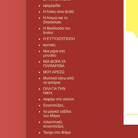
εφημερίδα
Η Αλίκη στον βυθό
Η Ανεμώ και το
Σπασικλάκι
Η Βασίλισσα του
Ιονίου
Η ΕΥΤΥΧΟΥΠΟΛΗ
κριτικές
Μια μέρα στο
μουσείο
ΜΙΑ ΦΟΡΑ ΤΑ
ΠΑΡΑΜΥΘΙΑ
ΜΟΥ ΑΡΕΣΩ
Μυστικά κάτω από
τα αστέρια
ΟΛΑ ΓΙΑ ΤΗΝ
ΝΙΚΗ;
σαφάρι στο σαλόνι
Συνεντεύξεις.
τα μαγικά ταξίδια
του Μάγιο
τηλεοπτικές
συνεντεύξεις
Tango στο Φάρο