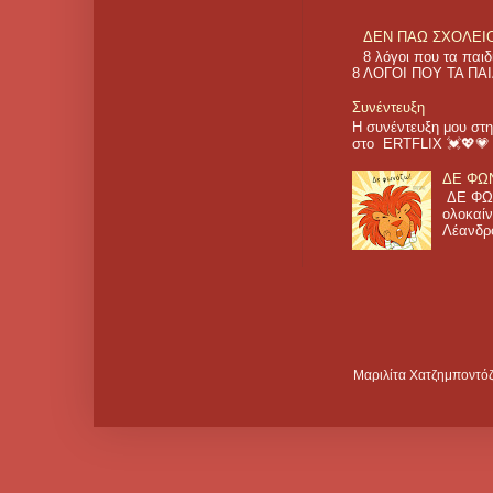
ΔΕΝ ΠΑΩ ΣΧΟΛΕΙΟ! 
8 λόγοι που τα π
8 ΛΟΓΟΙ ΠΟΥ ΤΑ ΠΑΙ
Συνέντευξη
Η συνέντευξη μου στη
στο ERTFLIX 💓💖
ΔΕ ΦΩΝ
ΔΕ ΦΩΝ
ολοκαίν
Λέανδρο
Μαριλίτα Χατζημποντόζ