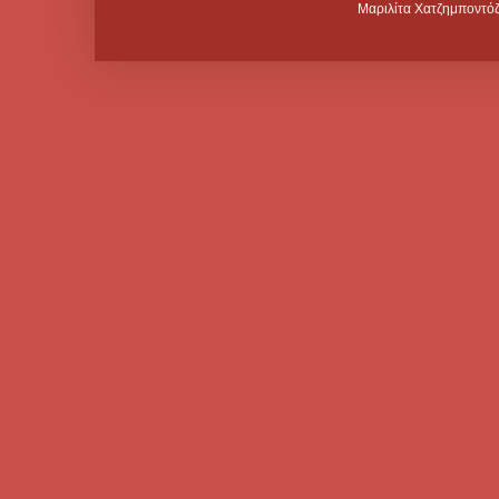
Μαριλίτα Χατζημποντόζ