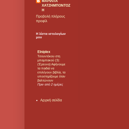
ΜΑΡΙΛΙΤΑ
ΧΑΤΖΗΜΠΟΝΤΟΖ
Η
Προβολή πλήρους
προφίλ
Η λίστα ιστολογίων
μου
Elniplex
Τσουντόκου στη
μπαμπακού (3):
(Έρευνα) Αφήνουμε
τα παιδιά να
επιλέγουν βιβλία, τα
υποστηρίζουμε όταν
βαλτώνουν
Πριν από 2 ημέρες
Αρχική σελίδα