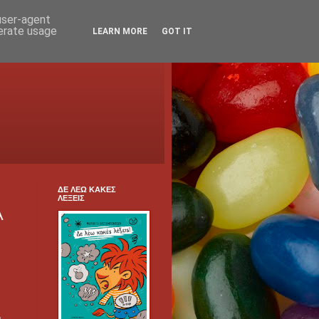
 user-agent
nerate usage
LEARN MORE
GOT IT
ΔΕ ΛΕΩ ΚΑΚΕΣ
ΛΕΞΕΙΣ
Α