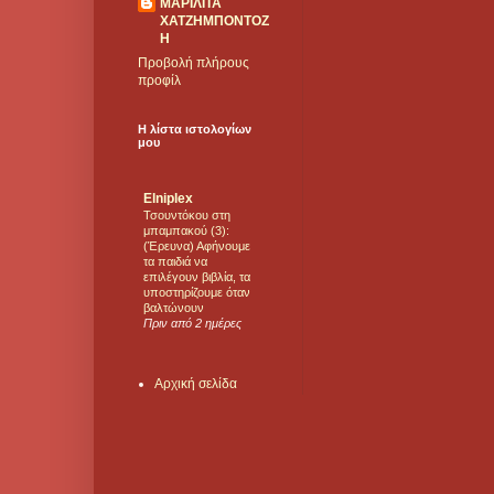
ΜΑΡΙΛΙΤΑ
ΧΑΤΖΗΜΠΟΝΤΟΖ
Η
Προβολή πλήρους
προφίλ
Η λίστα ιστολογίων
μου
Elniplex
Τσουντόκου στη
μπαμπακού (3):
(Έρευνα) Αφήνουμε
τα παιδιά να
επιλέγουν βιβλία, τα
υποστηρίζουμε όταν
βαλτώνουν
Πριν από 2 ημέρες
Αρχική σελίδα