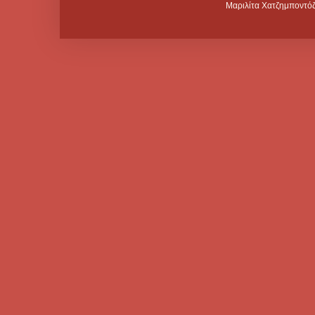
Μαριλίτα Χατζημποντόζ