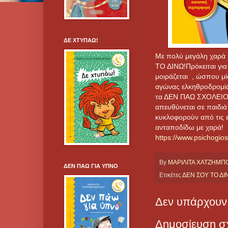
ΔΕ ΧΤΥΠΑΩ!
Με πολύ μεγάλη χαρά 
ΤΟ ΔΙΝΩ!Πρόκειται για
μοιράζεται , ώσπου μί
αγώνας ελκηθροδρομία
τα ΔΕΝ ΠΑΩ ΣΧΟΛΕΙΟ
απευθύνεται σε παιδιά
κυκλοφορούν από τις 
ανταποδίδω με χαρά!
https://www.psichogio
By
ΜΑΡΙΛΙΤΑ ΧΑΤΖΗΜ
ΔΕΝ ΠΑΩ ΓΙΑ ΥΠΝΟ
Ετικέτες
ΔΕΝ ΣΟΥ ΤΟ ΔΙ
Δεν υπάρχουν 
Δημοσίευση σ