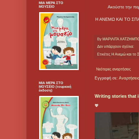
ΜΙΑ ΜΕΡΑ ΣΤΟ
Ακούστε την περ
ΜΟΥΣΕΙΟ
Η ΑΝΕΜΩ ΚΑΙ ΤΟ ΣΠΑΣΙ
By
ΜΑΡΙΛΙΤΑ ΧΑΤΖΗΜ
Δεν υπάρχουν σχόλια:
Ετικέτες
Η Ανεμώ και το 
Νεότερες αναρτήσεις
Εγγραφή σε:
Αναρτήσεις
ΜΙΑ ΜΕΡΑ ΣΤΟ
ΜΟΥΣΕΙΟ (τουρκική
έκδοση)
Writing stories that
💖