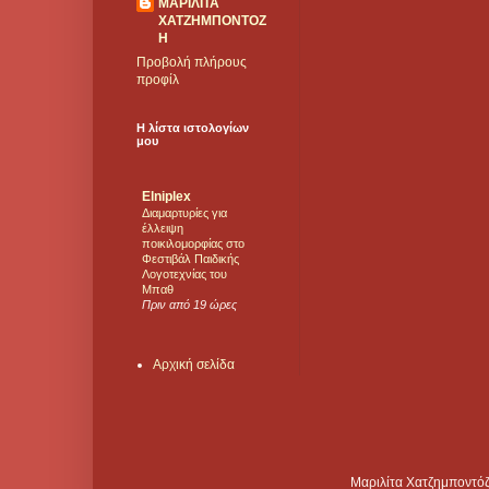
ΜΑΡΙΛΙΤΑ
ΧΑΤΖΗΜΠΟΝΤΟΖ
Η
Προβολή πλήρους
προφίλ
Η λίστα ιστολογίων
μου
Elniplex
Διαμαρτυρίες για
έλλειψη
ποικιλομορφίας στο
Φεστιβάλ Παιδικής
Λογοτεχνίας του
Μπαθ
Πριν από 19 ώρες
Αρχική σελίδα
Μαριλίτα Χατζημποντόζ