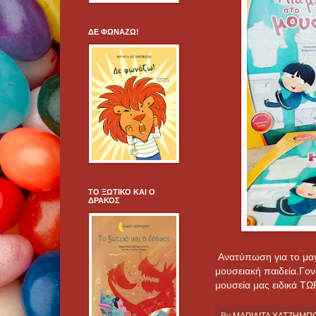
ΔΕ ΦΩΝΑΖΩ!
ΤΟ ΞΩΤΙΚΟ ΚΑΙ Ο
ΔΡΑΚΟΣ
Ανατύπωση για το μαγι
μουσειακή παιδεία.Γονε
μουσεία μας ειδικά ΤΩΡ