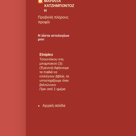
ΜΑΡΙΛΙΤΑ
ΧΑΤΖΗΜΠΟΝΤΟΖ
Η
Προβολή πλήρους
προφίλ
Η λίστα ιστολογίων
μου
Elniplex
Τσουντόκου στη
μπαμπακού (3):
(Έρευνα) Αφήνουμε
τα παιδιά να
επιλέγουν βιβλία, τα
υποστηρίζουμε όταν
βαλτώνουν
Πριν από 1 ημέρα
Αρχική σελίδα