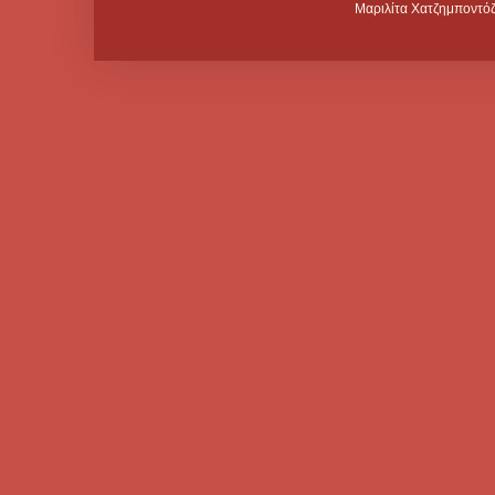
Μαριλίτα Χατζημποντόζ